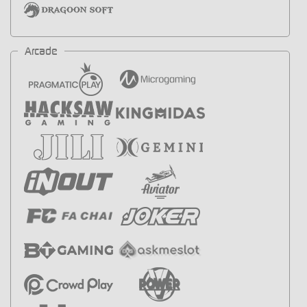
Arcade