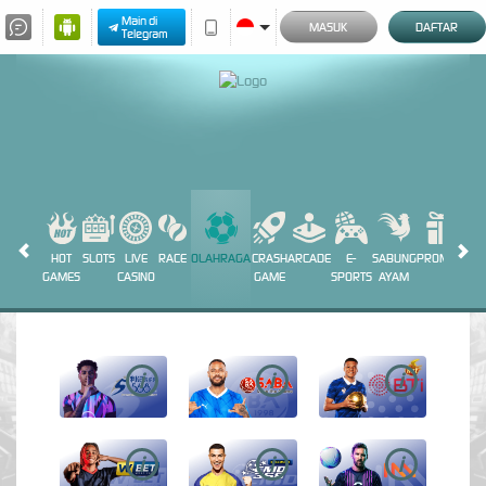
Main di
MASUK
DAFTAR
Telegram
HOT
SLOTS
LIVE
RACE
OLAHRAGA
CRASH
ARCADE
E-
SABUNG
PROMOSI
GAMES
CASINO
GAME
SPORTS
AYAM
i
i
i
i
i
i