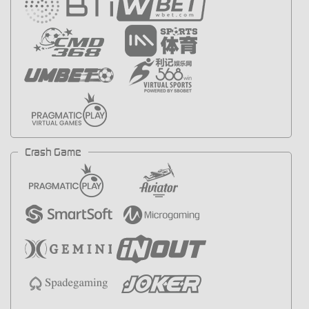
Crash Game