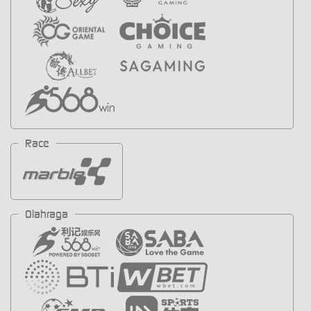
Race
Olahraga