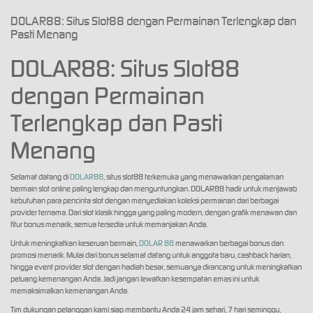
DOLAR88: Situs Slot88 dengan Permainan Terlengkap dan
Pasti Menang
DOLAR88: Situs Slot88
dengan Permainan
Terlengkap dan Pasti
Menang
Selamat datang di
DOLAR88
, situs slot88 terkemuka yang menawarkan pengalaman
bermain slot online paling lengkap dan menguntungkan. DOLAR88 hadir untuk menjawab
kebutuhan para pencinta slot dengan menyediakan koleksi permainan dari berbagai
provider ternama. Dari slot klasik hingga yang paling modern, dengan grafik menawan dan
fitur bonus menarik, semua tersedia untuk memanjakan Anda.
Untuk meningkatkan keseruan bermain,
DOLAR 88
menawarkan berbagai bonus dan
promosi menarik. Mulai dari bonus selamat datang untuk anggota baru, cashback harian,
hingga event provider slot dengan hadiah besar, semuanya dirancang untuk meningkatkan
peluang kemenangan Anda. Jadi jangan lewatkan kesempatan emas ini untuk
memaksimalkan kemenangan Anda.
Tim dukungan pelanggan kami siap membantu Anda 24 jam sehari, 7 hari seminggu,