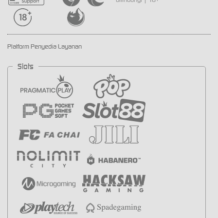
Platform Penyedia Layanan
Slots