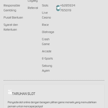
Loyalty
Responsible
Slots
+6285934
Referral
Gambling
765019
Live
Pusat Bantuan
Casino
Syarat dan
Race
Ketentuan
Olahraga
Crash
Game
Arcade
E-Sports
Sabung
Ayam
TARUHAN SLOT
Penyedia slot online dengan beragam pilihan game menarik yang memudahkan
pemain untuk mencapai jackpot