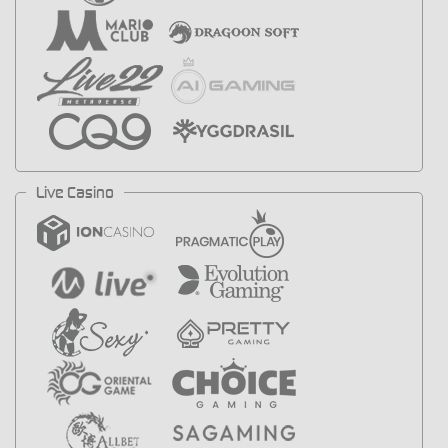
Live Casino