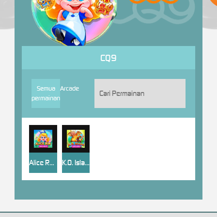
CQ9
Semua
Arcade
permainan
Alice Run
K.O. Island