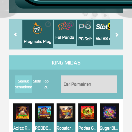
i
i
i
i
i
Facha
Fat Panda
Slot88 x PP
PG Soft
Pragmatic Play
KING MIDAS
Semua
Slots
Top
permainan
20
Aztec Rush Bonanza
REDBEARD TREASURE
Rooster Blitz
Pedas Gila
Sugar Blast