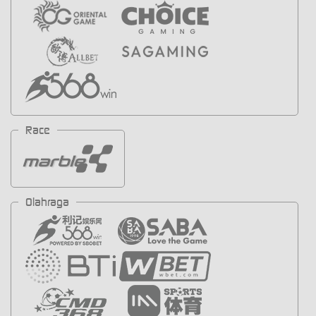
Race
Olahraga