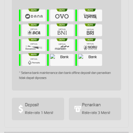
* Selama bank maintenance dan bank offline deposit dan penarikan
tidak dapat diproses
Deposit
Penarikan
Rata-rata 1 Menit
Rata-rata 3 Menit