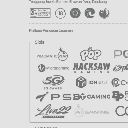
Tanggung Jawab Bermain
Browser Yang Didukung
Platform Penyedia Layanan
Slots