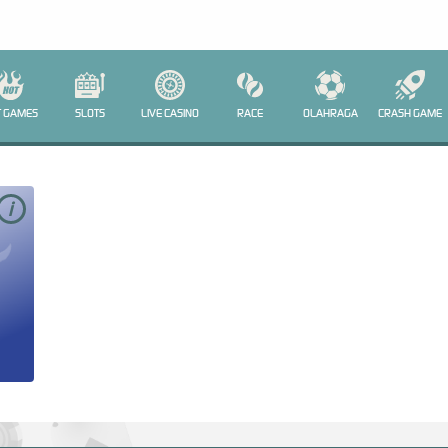
T GAMES
SLOTS
LIVE CASINO
RACE
OLAHRAGA
CRASH GAME
i