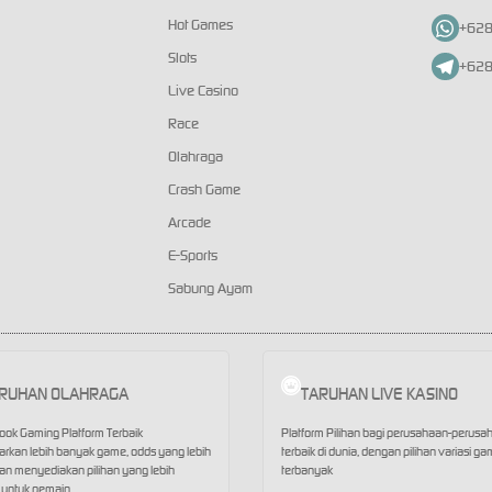
Hot Games
+62
Slots
+62
Live Casino
Race
Olahraga
Crash Game
Arcade
E-Sports
Sabung Ayam
RUHAN OLAHRAGA
TARUHAN LIVE KASINO
ook Gaming Platform Terbaik
Platform Pilihan bagi perusahaan-perusa
kan lebih banyak game, odds yang lebih
terbaik di dunia, dengan pilihan variasi g
 dan menyediakan pilihan yang lebih
terbanyak
untuk pemain.