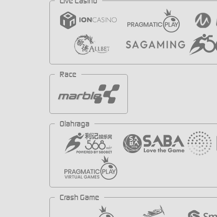
Live Casino
Race
Olahraga
Crash Game