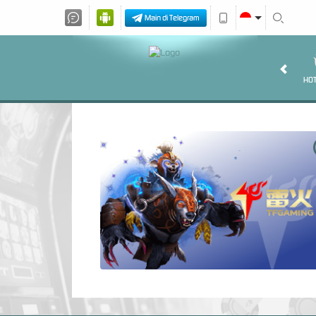
Main di Telegram
HO