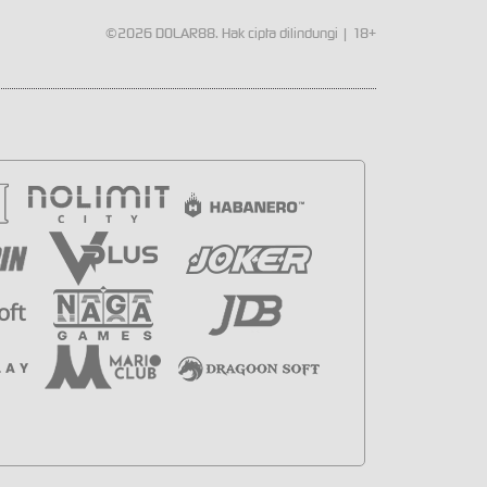
©2026 DOLAR88. Hak cipta dilindungi | 18+