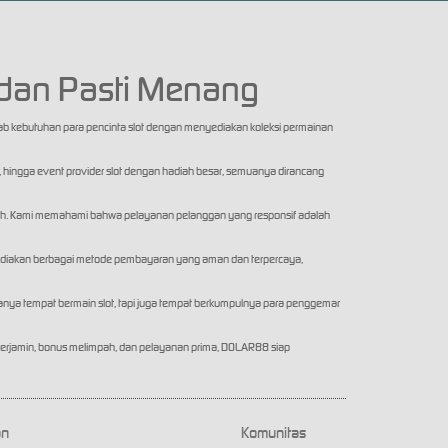
 dan Pasti Menang
ab kebutuhan para pencinta slot dengan menyediakan koleksi permainan
 hingga event provider slot dengan hadiah besar, semuanya dirancang
amah. Kami memahami bahwa pelayanan pelanggan yang responsif adalah
yediakan berbagai metode pembayaran yang aman dan terpercaya,
ya tempat bermain slot, tapi juga tempat berkumpulnya para penggemar
terjamin, bonus melimpah, dan pelayanan prima, DOLAR88 siap
an
Komunitas