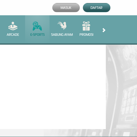
MASUK
DAFTAR
ARCADE
E-SPORTS
SABUNG AYAM
PROMOSI