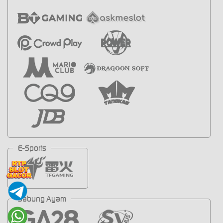
E-Sports
Sabung Ayam
tp****sc Sukses Withdraw Rp 9.178.000,00