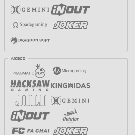
Arcade