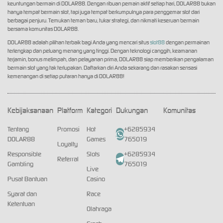
keuntungan bermain di DOLAR88. Dengan ribuan pemain aktif setiap hari, DOLAR88 bukan
hanya tempat bermain slot, tapi juga tempat berkumpulnya para penggemar slot dari
berbagai penjuru. Temukan teman baru, tukar strategi, dan nikmati keseruan bermain
bersama komunitas DOLAR88.
DOLAR88 adalah pilihan terbaik bagi Anda yang mencari situs
slot88
dengan permainan
terlengkap dan peluang menang yang tinggi. Dengan teknologi canggih, keamanan
terjamin, bonus melimpah, dan pelayanan prima, DOLAR88 siap memberikan pengalaman
bermain slot yang tak terlupakan. Daftarkan diri Anda sekarang dan rasakan sensasi
kemenangan di setiap putaran hanya di DOLAR88!
Kebijaksanaan
Platform
Kategori
Dukungan
Komunitas
Tentang
Promosi
Hot
+6285934
DOLAR88
Games
765019
Loyalty
Responsible
Slots
+6285934
Referral
Gambling
765019
Live
Pusat Bantuan
Casino
Syarat dan
Race
Ketentuan
Olahraga