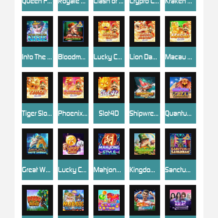
Queen Femida 2
Royale Ace
Clash of Olympus
Crypto Coin
Kraken Queen
Into The Fay: Nixie
Bloodmoon Amazonia
Lucky Cat Slot4D
Lion Dance Slot4D
Macau Slot4D
Tiger Slot4D
Phoenix Slot4D
Slot4D
Shipwrecked Riches
Quantum Of Giza
Great Wall of Meta Dragon
Lucky Coins
Mahjong Style
Kingdom of Luck
Sanctum Of Savanah