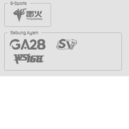
E-Sports
Sabung Ayam