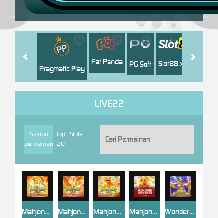
i
i
i
i
i
Facha
Fat Panda
Slot88 x PP
PG Soft
Pragmatic Play
LIVE22
Semua
Top
Slots
permainan
20
Mahjong Gold: Dragon
Mahjong Gold: Phoenix
Mahjong Gold: Lion
Mahjong Gold: Tiger
Wonders of Giza Pyramid