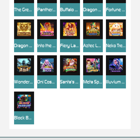
The Great Sorcery
Panthera Pardus
Buffalo Blaze
Dragon Treasure
Fortune Realm
Dragon Wish
Into the Fay: Ashley
Fiery Lady
Aztec Legacy
Neko Treasure
Wonders of Zeus
Oni Cosmic Atlas
Santa's Payday
Meta Space
Illuvium Master
Block Buster