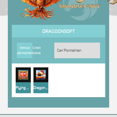
DRAGOONSOFT
Semua
Crash
permainan
Game
Flying Phoenix
Dragon or Crash