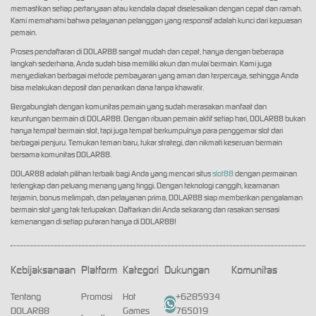
memastikan setiap pertanyaan atau kendala dapat diselesaikan dengan cepat dan ramah.
Kami memahami bahwa pelayanan pelanggan yang responsif adalah kunci dari kepuasan
pemain.
Proses pendaftaran di DOLAR88 sangat mudah dan cepat, hanya dengan beberapa
langkah sederhana, Anda sudah bisa memiliki akun dan mulai bermain. Kami juga
menyediakan berbagai metode pembayaran yang aman dan terpercaya, sehingga Anda
bisa melakukan deposit dan penarikan dana tanpa khawatir.
Bergabunglah dengan komunitas pemain yang sudah merasakan manfaat dan
keuntungan bermain di DOLAR88. Dengan ribuan pemain aktif setiap hari, DOLAR88 bukan
hanya tempat bermain slot, tapi juga tempat berkumpulnya para penggemar slot dari
berbagai penjuru. Temukan teman baru, tukar strategi, dan nikmati keseruan bermain
bersama komunitas DOLAR88.
DOLAR88 adalah pilihan terbaik bagi Anda yang mencari situs
slot88
dengan permainan
terlengkap dan peluang menang yang tinggi. Dengan teknologi canggih, keamanan
terjamin, bonus melimpah, dan pelayanan prima, DOLAR88 siap memberikan pengalaman
bermain slot yang tak terlupakan. Daftarkan diri Anda sekarang dan rasakan sensasi
kemenangan di setiap putaran hanya di DOLAR88!
Kebijaksanaan
Platform
Kategori
Dukungan
Komunitas
Tentang
Promosi
Hot
+6285934
DOLAR88
Games
765019