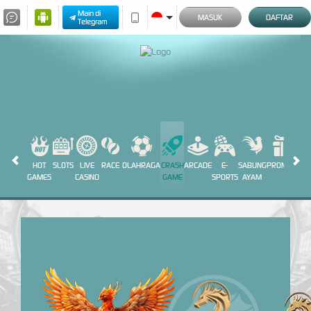
Main di
MASUK
DAFTAR
Telegram
HOT
SLOTS
LIVE
RACE
OLAHRAGA
CRASH
ARCADE
E-
SABUNG
PROMOSI
GAMES
CASINO
GAME
SPORTS
AYAM