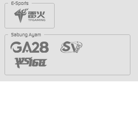
E-Sports
Sabung Ayam