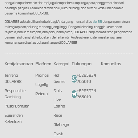
hanya tempat bermain slot, tapi juga tempat berkumpulnya para penggemar slot dari
berbagai penjuru. Temukan teman baru, tukar strategi, dan nikmati keseruan bermain
bersama komunitas DOLAR88.
DOLAR88 adalah pilihan terbaik bagi Anda yang mencari situs
slot88
dengan permainan
terlengkap dan peluang menang yang tinggi. Dengan teknologi canggih, keamanan
terjamin, bonus melimpah, dan pelayanan prima, DOLAR88 siap memberikan pengalaman
bermain slot yang tak terlupakan. Daftarkan diri Anda sekarang dan rasakan sensasi
kemenangan di setiap putaran hanya di DOLAR88!
Kebijaksanaan
Platform
Kategori
Dukungan
Komunitas
Tentang
Promosi
Hot
+6285934
DOLAR88
Games
765019
Loyalty
Responsible
Slots
+6285934
Referral
Gambling
765019
Live
Pusat Bantuan
Casino
Syarat dan
Race
Ketentuan
Olahraga
Crash