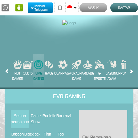
Main di
MASUK
DAFTAR
Telegram
HOT
SLOTS
LIVE
RACE
OLAHRAGA
CRASH
ARCADE
E-
SABUNG
PROMOSI
GAMES
CASINO
GAME
SPORTS
AYAM
EVO GAMING
Semua
Game
Roulette
Baccarat
permainan
Show
Dragon
Blackjack
First
Top