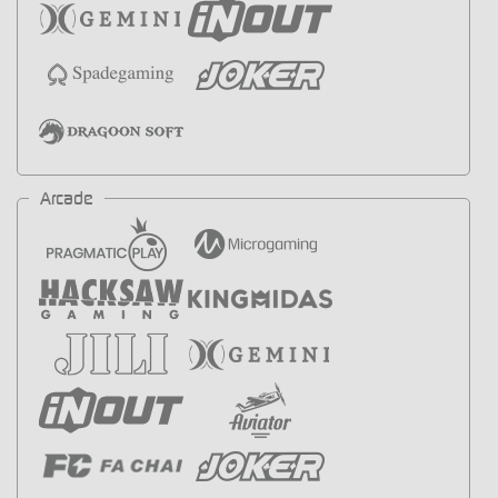
Arcade