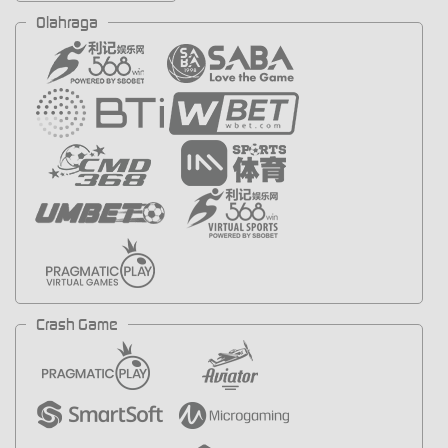
Olahraga
Crash Game