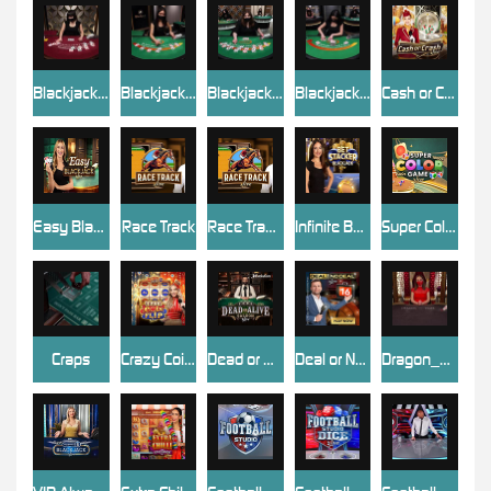
Blackjack_VIP_Z
Blackjack_White_A
Blackjack_White_B
Blackjack_White_C
Cash or Crash
Easy Blackjack
Race Track
Race Track First Person
Infinite Bet Stacker Blackjack
Super Color Game
Craps
Crazy Coin Flip
Dead or Alive: Saloon
Deal or No Deal
Dragon_Tiger