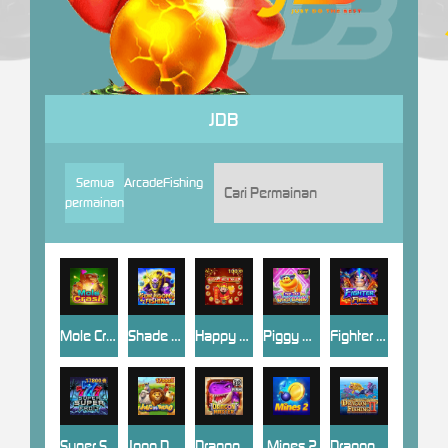
JDB
Semua
Arcade
Fishing
permainan
Mole Crash
Shade Dragons Fishing
Happy New Year
Piggy Bank TapTap
Fighter Fire
Super Super Fruit
Jogo Do Bicho
Dragon Master
Mines 2
Dragon Fishing II