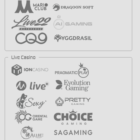
Live Casino