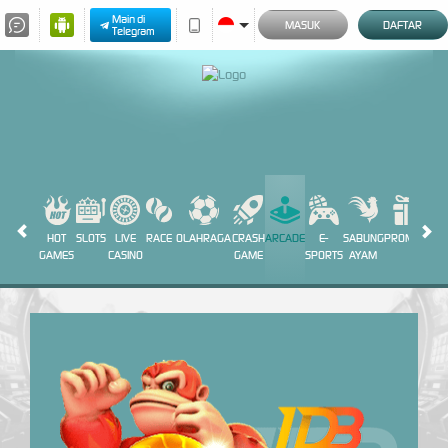
Main di
MASUK
DAFTAR
Telegram
HOT
SLOTS
LIVE
RACE
OLAHRAGA
CRASH
ARCADE
E-
SABUNG
PROMOSI
GAMES
CASINO
GAME
SPORTS
AYAM