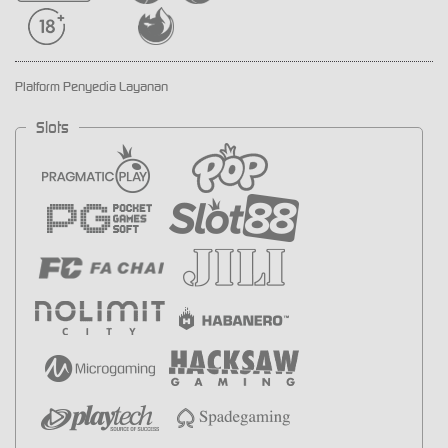
Platform Penyedia Layanan
Slots