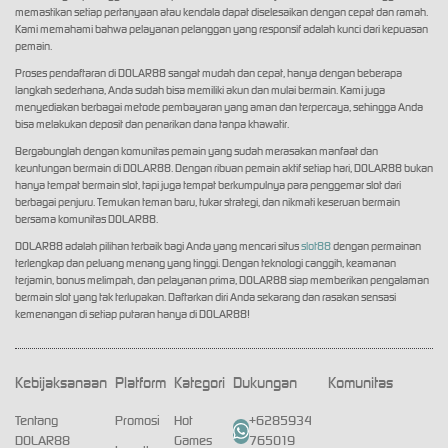
memastikan setiap pertanyaan atau kendala dapat diselesaikan dengan cepat dan ramah.
Kami memahami bahwa pelayanan pelanggan yang responsif adalah kunci dari kepuasan
pemain.
Proses pendaftaran di DOLAR88 sangat mudah dan cepat, hanya dengan beberapa
langkah sederhana, Anda sudah bisa memiliki akun dan mulai bermain. Kami juga
menyediakan berbagai metode pembayaran yang aman dan terpercaya, sehingga Anda
bisa melakukan deposit dan penarikan dana tanpa khawatir.
Bergabunglah dengan komunitas pemain yang sudah merasakan manfaat dan
keuntungan bermain di DOLAR88. Dengan ribuan pemain aktif setiap hari, DOLAR88 bukan
hanya tempat bermain slot, tapi juga tempat berkumpulnya para penggemar slot dari
berbagai penjuru. Temukan teman baru, tukar strategi, dan nikmati keseruan bermain
bersama komunitas DOLAR88.
DOLAR88 adalah pilihan terbaik bagi Anda yang mencari situs
slot88
dengan permainan
terlengkap dan peluang menang yang tinggi. Dengan teknologi canggih, keamanan
terjamin, bonus melimpah, dan pelayanan prima, DOLAR88 siap memberikan pengalaman
bermain slot yang tak terlupakan. Daftarkan diri Anda sekarang dan rasakan sensasi
kemenangan di setiap putaran hanya di DOLAR88!
Kebijaksanaan
Platform
Kategori
Dukungan
Komunitas
Tentang
Promosi
Hot
+6285934
DOLAR88
Games
765019