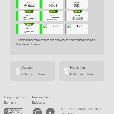
* Selama bank maintenance dan bank offline deposit dan penarikan
tidak dapat diproses
Deposit
Penarikan
Rata-rata 1 Menit
Rata-rata 3 Menit
Tanggung Jawab
Browser Yang
Bermain
Didukung
©2026 DOLAR88. Hak cipta
dilindungi | 18+