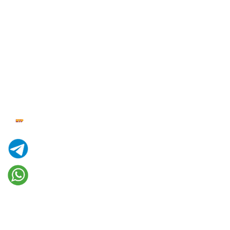
rx****nd Sukses Withdraw Rp 9.462.000