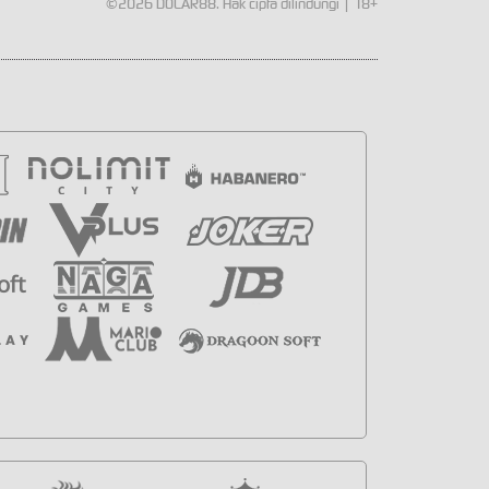
©2026 DOLAR88. Hak cipta dilindungi | 18+