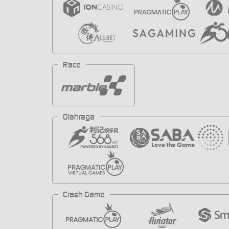
Race
Olahraga
Crash Game