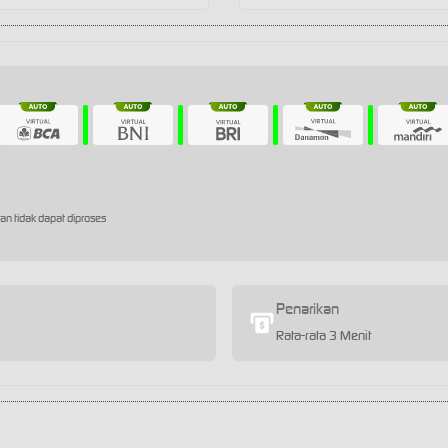
an tidak dapat diproses
Penarikan
Rata-rata 3 Menit