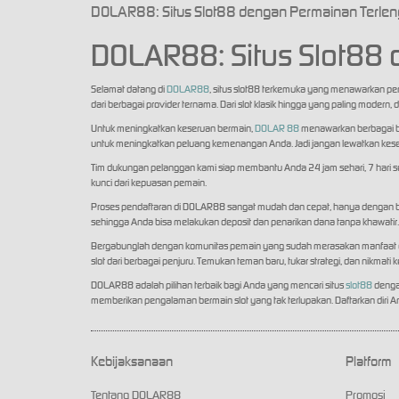
DOLAR88: Situs Slot88 dengan Permainan Terle
DOLAR88: Situs Slot88
Selamat datang di
DOLAR88
, situs slot88 terkemuka yang menawarkan p
dari berbagai provider ternama. Dari slot klasik hingga yang paling moder
Untuk meningkatkan keseruan bermain,
DOLAR 88
menawarkan berbagai bon
untuk meningkatkan peluang kemenangan Anda. Jadi jangan lewatkan ke
Tim dukungan pelanggan kami siap membantu Anda 24 jam sehari, 7 hari 
kunci dari kepuasan pemain.
Proses pendaftaran di DOLAR88 sangat mudah dan cepat, hanya dengan b
sehingga Anda bisa melakukan deposit dan penarikan dana tanpa khawatir.
Bergabunglah dengan komunitas pemain yang sudah merasakan manfaat da
slot dari berbagai penjuru. Temukan teman baru, tukar strategi, dan nikm
DOLAR88 adalah pilihan terbaik bagi Anda yang mencari situs
slot88
dengan
memberikan pengalaman bermain slot yang tak terlupakan. Daftarkan diri
Kebijaksanaan
Platform
Tentang DOLAR88
Promosi