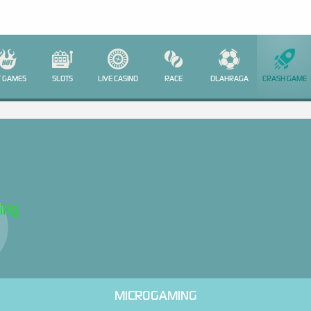
T GAMES
SLOTS
LIVE CASINO
RACE
OLAHRAGA
CRASH GAME
MICROGAMING