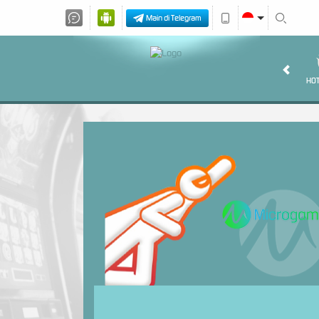
Main di Telegram
HO