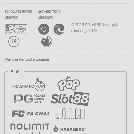
Tanggung Jawab
Browser Yang
Bermain
Didukung
©2026 DOLAR88. Hak cipta
dilindungi | 18+
Platform Penyedia Layanan
Slots