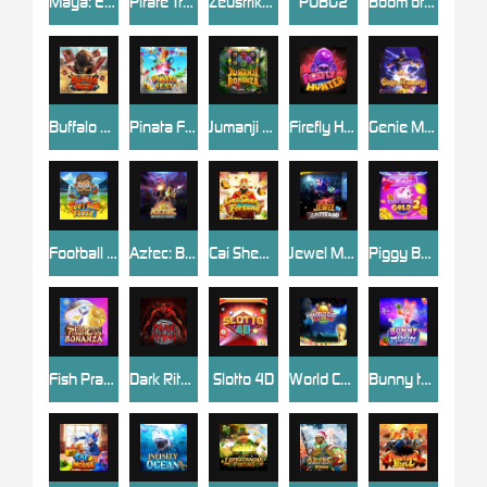
Maya: Elemental Totem 2
Pirate Treasure Hunt
Zeustrike Xmas
PUBG2
Boom of Prosperity
Buffalo Rush
Pinata Fest
Jumanji Bonanza
Firefly Hunter
Genie Mystery
Football Fever
Aztec: Bonus Hunt
Cai Shen Fortune
Jewel Mastermind
Piggy Bank Gold 2
Fish Prawn Crab Bonanza
Dark Ritual
Slotto 4D
World Cup Final
Bunny to the Moon