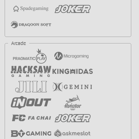
Arcade