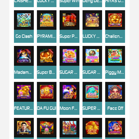
CAISHEN-LUCKY SPREAD
LUCKY ACE 2
Super Win
Deng Deng
HIYAS GEMS
Go Clash
PYRAMID OF FLAMES
Super Powerful
LUCKY ACE
Challenge・Golden Pig
Madame Caroline
Super Boom
SUGAR TEDDY
SUGAR BOOM
Piggy Master
FEATURE BUY - Golden Pig
DA FU GUI
Moon Festival
SUPER LUCKY
Face Off