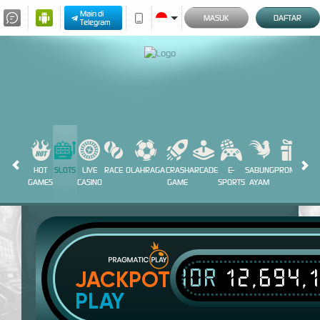
Main di
MASUK
DAFTAR
Telegram
HOT
SLOTS
LIVE
RACE
OLAHRAGA
CRASH
ARCADE
E-
SABUNG
PROMOSI
GAMES
CASINO
GAME
SPORTS
AYAM
IDR
12,694,
JACKPOT
PLAY