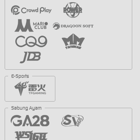
E-Sports
Sabung Ayam