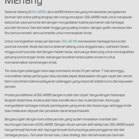
Selamat datang di
DOLAR88
, situs slot88 terkemuka yang menawarkan pengalaman
bermain slot online paling lengkap dan menguntungkan. DOLAR88 hadir untuk menjawab
kebutuhan para pencinta slot dengan menyediakan koleksi permainan dari berbagai
provider ternama. Dari slot klasik hingga yang paling modern, dengan grafik menawan dan
fitur bonus menarik, semua tersedia untuk memanjakan Anda.
Untuk meningkatkan keseruan bermain,
DOLAR 88
menawarkan berbagai bonus dan
promosi menarik. Mulai dari bonus selamat datang untuk anggota baru, cashback harian,
hingga event provider slot dengan hadiah besar, semuanya dirancang untuk meningkatkan
peluang kemenangan Anda. Jadi jangan lewatkan kesempatan emas ini untuk
memaksimalkan kemenangan Anda.
Tim dukungan pelanggan kami siap membantu Anda 24 jam sehari, 7 hari seminggu,
memastikan setiap pertanyaan atau kendala dapat diselesaikan dengan cepat dan ramah.
Kami memahami bahwa pelayanan pelanggan yang responsif adalah kunci dari kepuasan
pemain.
Proses pendaftaran di DOLAR88 sangat mudah dan cepat, hanya dengan beberapa
langkah sederhana, Anda sudah bisa memiliki akun dan mulai bermain. Kami juga
menyediakan berbagai metode pembayaran yang aman dan terpercaya, sehingga Anda
bisa melakukan deposit dan penarikan dana tanpa khawatir.
Bergabunglah dengan komunitas pemain yang sudah merasakan manfaat dan
keuntungan bermain di DOLAR88. Dengan ribuan pemain aktif setiap hari, DOLAR88 bukan
hanya tempat bermain slot, tapi juga tempat berkumpulnya para penggemar slot dari
berbagai penjuru. Temukan teman baru, tukar strategi, dan nikmati keseruan bermain