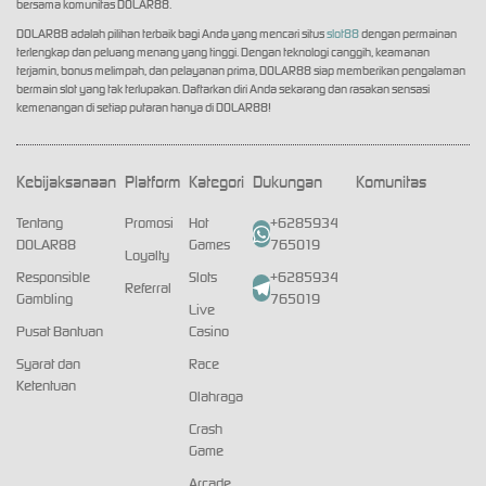
bersama komunitas DOLAR88.
DOLAR88 adalah pilihan terbaik bagi Anda yang mencari situs
slot88
dengan permainan
terlengkap dan peluang menang yang tinggi. Dengan teknologi canggih, keamanan
terjamin, bonus melimpah, dan pelayanan prima, DOLAR88 siap memberikan pengalaman
bermain slot yang tak terlupakan. Daftarkan diri Anda sekarang dan rasakan sensasi
kemenangan di setiap putaran hanya di DOLAR88!
Kebijaksanaan
Platform
Kategori
Dukungan
Komunitas
Tentang
Promosi
Hot
+6285934
DOLAR88
Games
765019
Loyalty
Responsible
Slots
+6285934
Referral
Gambling
765019
Live
Pusat Bantuan
Casino
Syarat dan
Race
Ketentuan
Olahraga
Crash
Game
Arcade