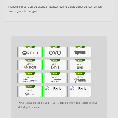
Platform Pilihan bagi perusahaan-perusahaan terbaik di dunia, dengan pilihan
variasi game terbanyak
* Selama bank maintenance dan bank offline deposit dan penarikan
tidak dapat diproses